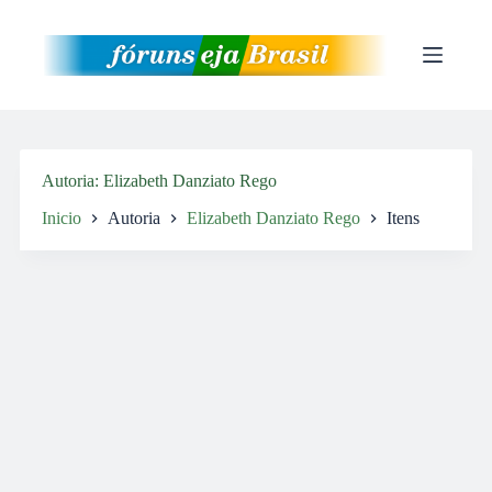
Pular
para
o
conteúdo
Autoria
Elizabeth Danziato Rego
Inicio
Autoria
Elizabeth Danziato Rego
Itens