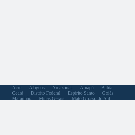
Acre
Alagoas
Amazonas
Amapá
Bahia
Ceará
Distrito Federal
Espírito Santo
Goiás
Maranhão
Minas Gerais
Mato Grosso do Sul
Mato Grosso
Pará
Paraíba
Pernambuco
Piauí
Paraná
Rio de Janeiro
Rio Grande do Norte
Rondônia
Roraima
Rio Grande do Sul
Santa Catarina
Sergipe
São Paulo