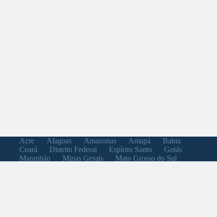
Acre
Alagoas
Amazonas
Amapá
Bahia
Ceará
Distrito Federal
Espírito Santo
Goiás
Maranhão
Minas Gerais
Mato Grosso do Sul
Mato Grosso
Pará
Paraíba
Pernambuco
Piauí
Paraná
Rio de Janeiro
Rio Grande do Norte
Rondônia
Roraima
Rio Grande do Sul
Santa Catarina
Sergipe
São Paulo