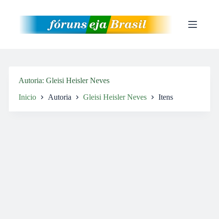
Pular
para
o
conteúdo
Autoria
Gleisi Heisler Neves
Inicio
Autoria
Gleisi Heisler Neves
Itens