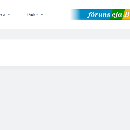
eca
Dados