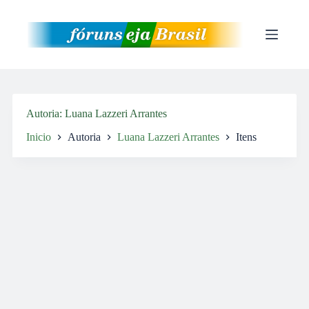
Pular
para
o
conteúdo
Autoria
Luana Lazzeri Arrantes
Inicio
Autoria
Luana Lazzeri Arrantes
Itens