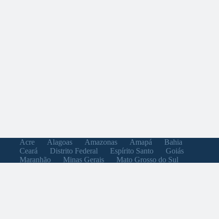
Acre
Alagoas
Amazonas
Amapá
Bahia
Ceará
Distrito Federal
Espírito Santo
Goiás
Maranhão
Minas Gerais
Mato Grosso do Sul
Mato Grosso
Pará
Paraíba
Pernambuco
Piauí
Paraná
Rio de Janeiro
Rio Grande do Norte
Rondônia
Roraima
Rio Grande do Sul
Santa Catarina
Sergipe
São Paulo