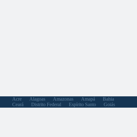
Acre
Alagoas
Amazonas
Amapá
Bahia
Ceará
Distrito Federal
Espírito Santo
Goiás
Maranhão
Minas Gerais
Mato Grosso do Sul
Mato Grosso
Pará
Paraíba
Pernambuco
Piauí
Paraná
Rio de Janeiro
Rio Grande do Norte
Rondônia
Roraima
Rio Grande do Sul
Santa Catarina
Sergipe