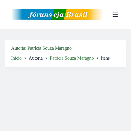
Pular
para
o
conteúdo
Autoria
Patrícia Souza Maragno
Inicio
Autoria
Patrícia Souza Maragno
Itens