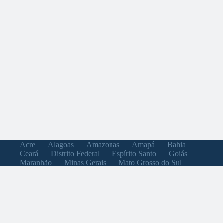
Acre
Alagoas
Amazonas
Amapá
Bahia
Ceará
Distrito Federal
Espírito Santo
Goiás
Maranhão
Minas Gerais
Mato Grosso do Sul
Mato Grosso
Pará
Paraíba
Pernambuco
Piauí
Paraná
Rio de Janeiro
Rio Grande do Norte
Rondônia
Roraima
Rio Grande do Sul
Santa Catarina
Sergipe
São Paulo