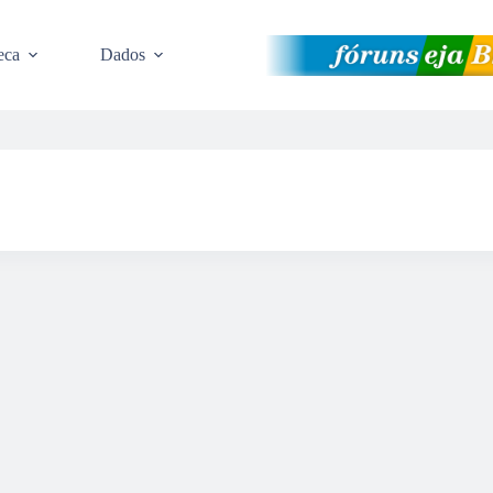
eca
Dados