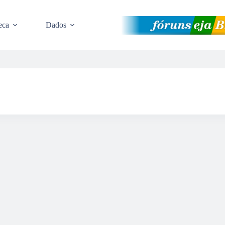
eca
Dados