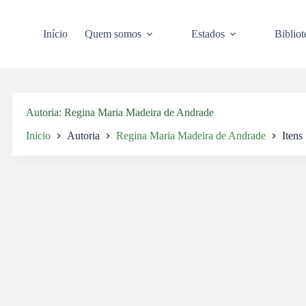
Pular
para
o
Início
Quem somos
Estados
Bibliot
conteúdo
Autoria
Regina Maria Madeira de Andrade
Inicio
Autoria
Regina Maria Madeira de Andrade
Itens