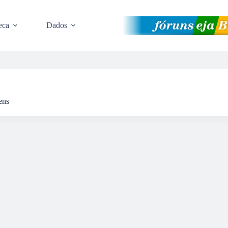
eca
Dados
ens