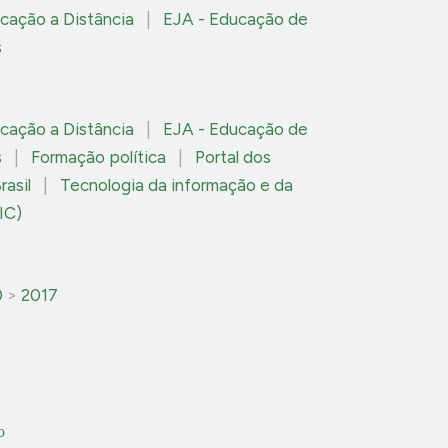
cação a Distância
|
EJA - Educação de
s
cação a Distância
|
EJA - Educação de
s
|
Formação política
|
Portal dos
rasil
|
Tecnologia da informação e da
IC)
0
>
2017
o