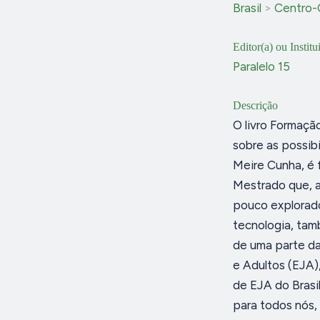
Brasil
>
Centro-
Editor(a) ou Institu
Paralelo 15
Descrição
O livro Formação
sobre as possib
Meire Cunha, é 
Mestrado que, a
pouco explorado
tecnologia, tam
de uma parte da
e Adultos (EJA),
de EJA do Brasil
para todos nós,