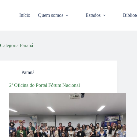
Pular
para
o
Início
Quem somos
Estados
Bibliot
conteúdo
Categoria
Paraná
Paraná
2ª Oficina do Portal Fórum Nacional