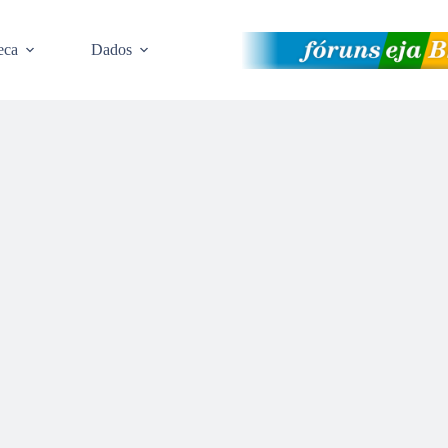
eca
Dados