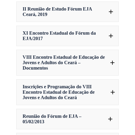
Qua, 2020-08-05 22:54 — Ana Claudia
II Reunião de Estudo Fórum EJA
Ceará, 2019
Sáb, 2020-07-04 11:56 — Ana Claudia
XI Encontro Estadual do Fórum da
EJA/2017
Ter, 2017-10-17 15:22 — ana
VIII Encontro Estadual de Educação de
Jovens e Adultos do Ceará –
Documentos
Qua, 2013-06-26 19:35 — Ana Beatriz
Inscrições e Programação do VIII
Encontro Estadual de Educação de
Jovens e Adultos do Ceará
04 de Julho de 2019
Seg, 2013-06-17 17:54 — Ana Beatriz
Reunião do Fórum de EJA –
EIXO I
– O Plano Nacional de
05/02/2013
Auditório FACED/UFC CE
Educação e o Sistema Nacional de
Educação Organização e Regulação.
Fórum EJA Ceará, promove Encontro de