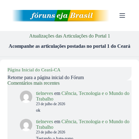
Pular
para
o
conteúdo
Atualizações das Articulações do Portal 1
Acompanhe as articulações postadas no portal 1 do
Ceará
Página Inicial do Ceará-CA
Retorne para a página inicial do Fórum
Comentários mais recentes
tielneves
em
Ciência, Tecnologia e o Mundo do
Trabalho
23 de julho de 2026
ok
tielneves
em
Ciência, Tecnologia e o Mundo do
Trabalho
23 de julho de 2026
Testando o bate-papo