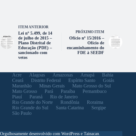
ITEM ANTERIOR
PRÓXIMO ITEM
Lei nº 5.499, de 14
de julho de 2015 –
Ofício nº 15/2016 –
Plano Distrital de
Ofício de
Educação (PDE) –
encaminhamento do
sancionado com
FDE à SEEDF
vetos
Acre
Alagoas
Amazonas
Amapá
Bahia
Ceará
Distrito Federal
Espírito Santo
Goiás
Maranhão
Minas Gerais
Mato Grosso do Sul
Mato Grosso
Pará
Paraíba
Pernambuco
Piauí
Paraná
Rio de Janeiro
Rio Grande do Norte
Rondônia
Roraima
Rio Grande do Sul
Santa Catarina
Sergipe
São Paulo
Orgulhosamente desenvolvido com WordPress e Tainacan.