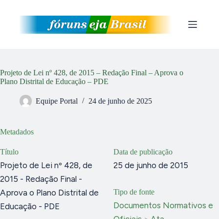
Pular
para
o
conteúdo
Projeto de Lei nº 428, de 2015 – Redação Final – Aprova o
Plano Distrital de Educação – PDE
Equipe Portal
24 de junho de 2025
Metadados
Título
Data de publicação
Projeto de Lei nº 428, de
25 de junho de 2015
2015 - Redação Final -
Aprova o Plano Distrital de
Tipo de fonte
Documentos Normativos e
Educação - PDE
Oficiais
>
Ata