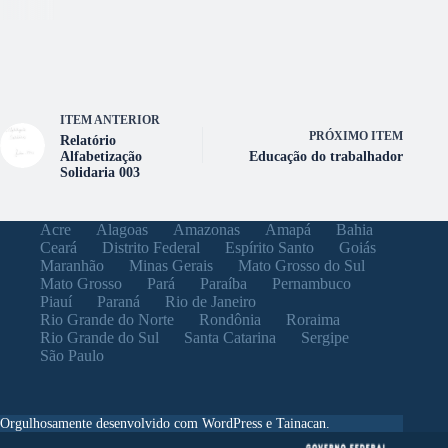
ITEM ANTERIOR
PRÓXIMO ITEM
Relatório
Alfabetização
Educação do trabalhador
Solidaria 003
Acre
Alagoas
Amazonas
Amapá
Bahia
Ceará
Distrito Federal
Espírito Santo
Goiás
Maranhão
Minas Gerais
Mato Grosso do Sul
Mato Grosso
Pará
Paraíba
Pernambuco
Piauí
Paraná
Rio de Janeiro
Rio Grande do Norte
Rondônia
Roraima
Rio Grande do Sul
Santa Catarina
Sergipe
São Paulo
Orgulhosamente desenvolvido com WordPress e Tainacan.