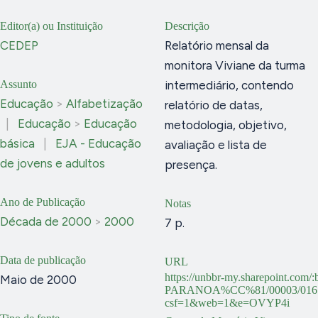
Editor(a) ou Instituição
Descrição
CEDEP
Relatório mensal da
monitora Viviane da turma
Assunto
intermediário, contendo
Educação
>
Alfabetização
relatório de datas,
|
Educação
>
Educação
metodologia, objetivo,
básica
|
EJA - Educação
avaliação e lista de
de jovens e adultos
presença.
Ano de Publicação
Notas
Década de 2000
>
2000
7 p.
Data de publicação
URL
https://unbbr-my.sharepoint.com
Maio de 2000
PARANOA%CC%81/00003/016.
csf=1&web=1&e=OVYP4i