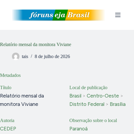
Pular
para
o
conteúdo
Relatório mensal da monitora Viviane
tais
8 de julho de 2026
Metadados
Título
Local de publicação
Relatório mensal da
Brasil
>
Centro-Oeste
>
monitora Viviane
Distrito Federal
>
Brasília
Autoria
Observação sobre o local
CEDEP
Paranoá