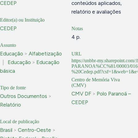
CEDEP
conteúdos aplicados,
relatório e avaliações
Editor(a) ou Instituição
CEDEP
Notas
4 p.
Assunto
Educação
>
Alfabetização
URL
https://unbbr-my.sharepoint.com
|
Educação
>
Educação
PARANOA%CC%81/00003/016.
básica
%20Cedep.pdf?csf=1&web=1&
Centro de Memória Viva
(CMV)
Tipo de fonte
CMV DF
>
Polo Paranoá –
Outros Documentos
>
CEDEP
Relatório
Local de publicação
Brasil
>
Centro-Oeste
>