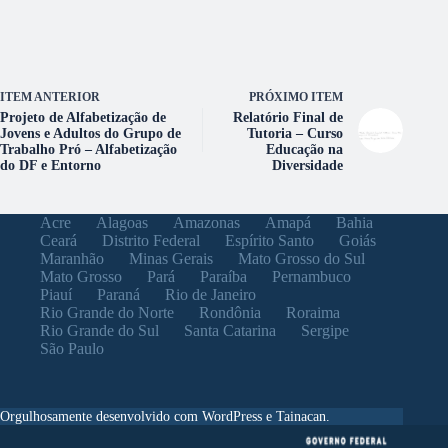
ITEM ANTERIOR
PRÓXIMO ITEM
Projeto de Alfabetização de
Relatório Final de
Jovens e Adultos do Grupo de
Tutoria – Curso
Trabalho Pró – Alfabetização
Educação na
do DF e Entorno
Diversidade
Acre
Alagoas
Amazonas
Amapá
Bahia
Ceará
Distrito Federal
Espírito Santo
Goiás
Maranhão
Minas Gerais
Mato Grosso do Sul
Mato Grosso
Pará
Paraíba
Pernambuco
Piauí
Paraná
Rio de Janeiro
Rio Grande do Norte
Rondônia
Roraima
Rio Grande do Sul
Santa Catarina
Sergipe
São Paulo
Orgulhosamente desenvolvido com WordPress e Tainacan.