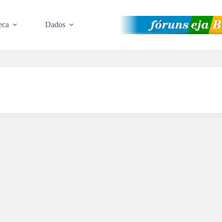
eca
Dados