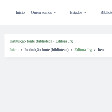
Pular
para
o
Início
Quem somos
Estados
Bibliot
conteúdo
Instituição fonte (biblioteca)
Editora Jrg
Inicio
Instituição fonte (biblioteca)
Editora Jrg
Itens