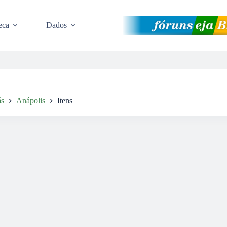
eca
Dados
ás
Anápolis
Itens