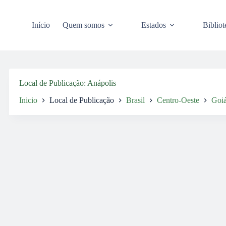
Pular
para
o
Início
Quem somos
Estados
Bibliot
conteúdo
Local de Publicação
Anápolis
Inicio
Local de Publicação
Brasil
Centro-Oeste
Goi