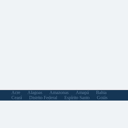
Acre
Alagoas
Amazonas
Amapá
Bahia
Ceará
Distrito Federal
Espírito Santo
Goiás
Maranhão
Minas Gerais
Mato Grosso do Sul
Mato Grosso
Pará
Paraíba
Pernambuco
Piauí
Paraná
Rio de Janeiro
Rio Grande do Norte
Rondônia
Roraima
Rio Grande do Sul
Santa Catarina
Sergipe