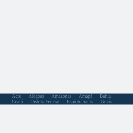
Acre
Alagoas
Amazonas
Amapá
Bahia
Ceará
Distrito Federal
Espírito Santo
Goiás
Maranhão
Minas Gerais
Mato Grosso do Sul
Mato Grosso
Pará
Paraíba
Pernambuco
Piauí
Paraná
Rio de Janeiro
Rio Grande do Norte
Rondônia
Roraima
Rio Grande do Sul
Santa Catarina
Sergipe