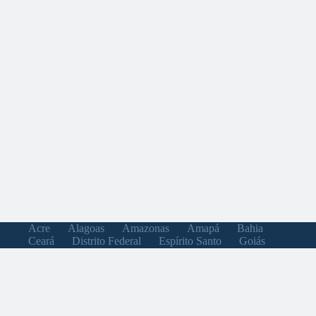
Acre
Alagoas
Amazonas
Amapá
Bahia
Ceará
Distrito Federal
Espírito Santo
Goiás
Maranhão
Minas Gerais
Mato Grosso do Sul
Mato Grosso
Pará
Paraíba
Pernambuco
Piauí
Paraná
Rio de Janeiro
Rio Grande do Norte
Rondônia
Roraima
Rio Grande do Sul
Santa Catarina
Sergipe