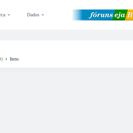
eca
Dados
O)
Itens