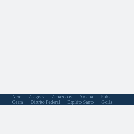
Acre
Alagoas
Amazonas
Amapá
Bahia
Ceará
Distrito Federal
Espírito Santo
Goiás
Maranhão
Minas Gerais
Mato Grosso do Sul
Mato Grosso
Pará
Paraíba
Pernambuco
Piauí
Paraná
Rio de Janeiro
Rio Grande do Norte
Rondônia
Roraima
Rio Grande do Sul
Santa Catarina
Sergipe