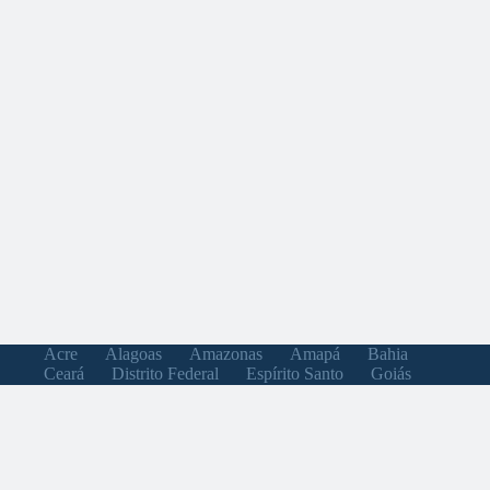
Acre
Alagoas
Amazonas
Amapá
Bahia
Ceará
Distrito Federal
Espírito Santo
Goiás
Maranhão
Minas Gerais
Mato Grosso do Sul
Mato Grosso
Pará
Paraíba
Pernambuco
Piauí
Paraná
Rio de Janeiro
Rio Grande do Norte
Rondônia
Roraima
Rio Grande do Sul
Santa Catarina
Sergipe