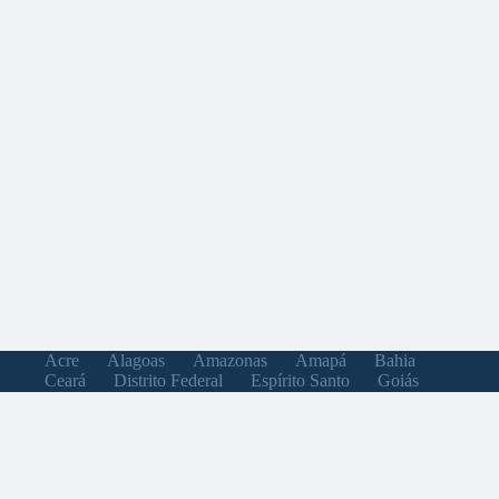
Acre
Alagoas
Amazonas
Amapá
Bahia
Ceará
Distrito Federal
Espírito Santo
Goiás
Maranhão
Minas Gerais
Mato Grosso do Sul
Mato Grosso
Pará
Paraíba
Pernambuco
Piauí
Paraná
Rio de Janeiro
Rio Grande do Norte
Rondônia
Roraima
Rio Grande do Sul
Santa Catarina
Sergipe