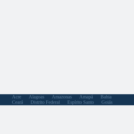
Acre
Alagoas
Amazonas
Amapá
Bahia
Ceará
Distrito Federal
Espírito Santo
Goiás
Maranhão
Minas Gerais
Mato Grosso do Sul
Mato Grosso
Pará
Paraíba
Pernambuco
Piauí
Paraná
Rio de Janeiro
Rio Grande do Norte
Rondônia
Roraima
Rio Grande do Sul
Santa Catarina
Sergipe