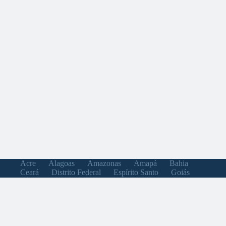
Acre
Alagoas
Amazonas
Amapá
Bahia
Ceará
Distrito Federal
Espírito Santo
Goiás
Maranhão
Minas Gerais
Mato Grosso do Sul
Mato Grosso
Pará
Paraíba
Pernambuco
Piauí
Paraná
Rio de Janeiro
Rio Grande do Norte
Rondônia
Roraima
Rio Grande do Sul
Santa Catarina
Sergipe