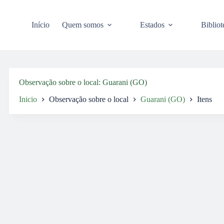
Pular
para
o
Início
Quem somos
Estados
Bibliot
conteúdo
Observação sobre o local
Guarani (GO)
Inicio
Observação sobre o local
Guarani (GO)
Itens