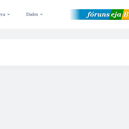
eca
Dados