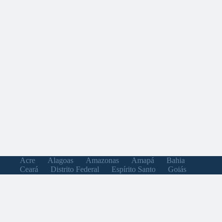
Acre
Alagoas
Amazonas
Amapá
Bahia
Ceará
Distrito Federal
Espírito Santo
Goiás
Maranhão
Minas Gerais
Mato Grosso do Sul
Mato Grosso
Pará
Paraíba
Pernambuco
Piauí
Paraná
Rio de Janeiro
Rio Grande do Norte
Rondônia
Roraima
Rio Grande do Sul
Santa Catarina
Sergipe