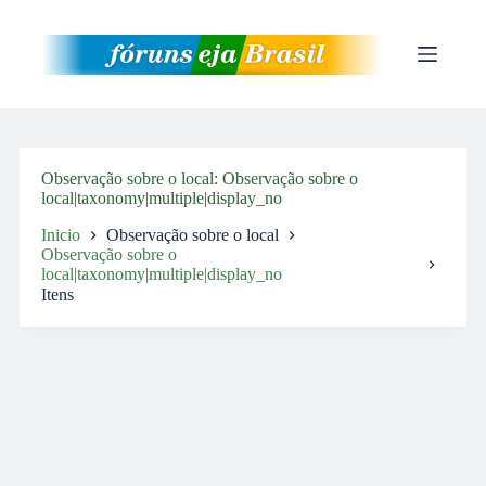
Pular
para
o
conteúdo
Observação sobre o local
Observação sobre o
local|taxonomy|multiple|display_no
Inicio
Observação sobre o local
Observação sobre o
local|taxonomy|multiple|display_no
Itens