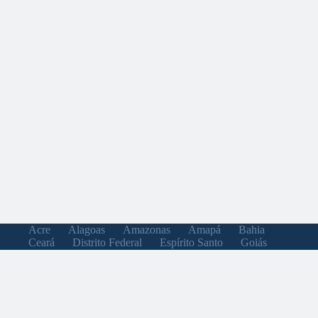
Acre
Alagoas
Amazonas
Amapá
Bahia
Ceará
Distrito Federal
Espírito Santo
Goiás
Maranhão
Minas Gerais
Mato Grosso do Sul
Mato Grosso
Pará
Paraíba
Pernambuco
Piauí
Paraná
Rio de Janeiro
Rio Grande do Norte
Rondônia
Roraima
Rio Grande do Sul
Santa Catarina
Sergipe