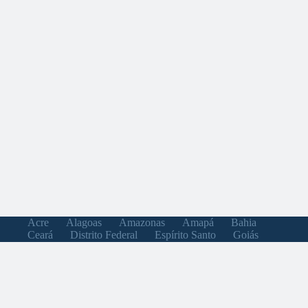
Acre
Alagoas
Amazonas
Amapá
Bahia
Ceará
Distrito Federal
Espírito Santo
Goiás
Maranhão
Minas Gerais
Mato Grosso do Sul
Mato Grosso
Pará
Paraíba
Pernambuco
Piauí
Paraná
Rio de Janeiro
Rio Grande do Norte
Rondônia
Roraima
Rio Grande do Sul
Santa Catarina
Sergipe