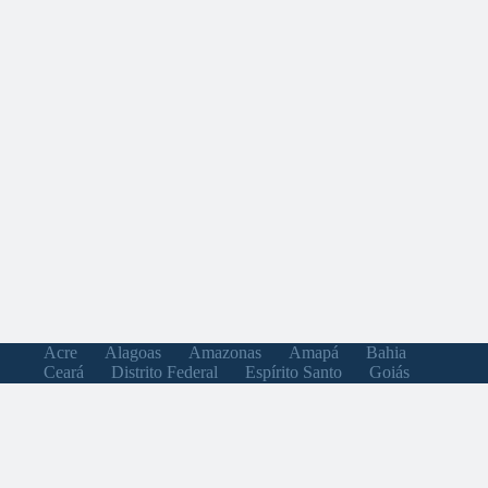
Acre
Alagoas
Amazonas
Amapá
Bahia
Ceará
Distrito Federal
Espírito Santo
Goiás
Maranhão
Minas Gerais
Mato Grosso do Sul
Mato Grosso
Pará
Paraíba
Pernambuco
Piauí
Paraná
Rio de Janeiro
Rio Grande do Norte
Rondônia
Roraima
Rio Grande do Sul
Santa Catarina
Sergipe