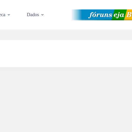
eca
Dados