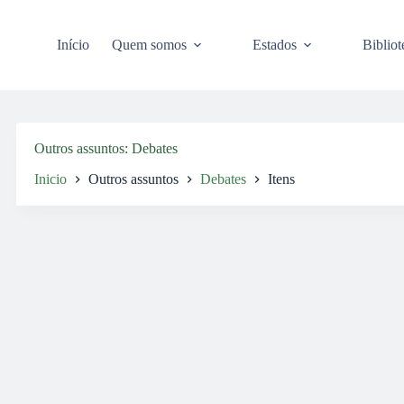
Pular
para
o
Início
Quem somos
Estados
Bibliot
conteúdo
Outros assuntos
Debates
Inicio
Outros assuntos
Debates
Itens