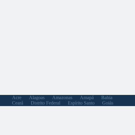
Acre
Alagoas
Amazonas
Amapá
Bahia
Ceará
Distrito Federal
Espírito Santo
Goiás
Maranhão
Minas Gerais
Mato Grosso do Sul
Mato Grosso
Pará
Paraíba
Pernambuco
Piauí
Paraná
Rio de Janeiro
Rio Grande do Norte
Rondônia
Roraima
Rio Grande do Sul
Santa Catarina
Sergipe