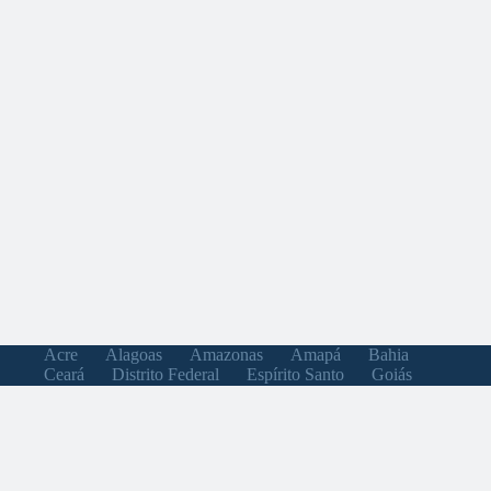
Acre
Alagoas
Amazonas
Amapá
Bahia
Ceará
Distrito Federal
Espírito Santo
Goiás
Maranhão
Minas Gerais
Mato Grosso do Sul
Mato Grosso
Pará
Paraíba
Pernambuco
Piauí
Paraná
Rio de Janeiro
Rio Grande do Norte
Rondônia
Roraima
Rio Grande do Sul
Santa Catarina
Sergipe