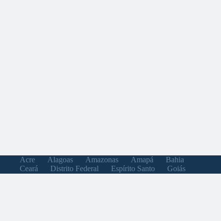
Acre
Alagoas
Amazonas
Amapá
Bahia
Ceará
Distrito Federal
Espírito Santo
Goiás
Maranhão
Minas Gerais
Mato Grosso do Sul
Mato Grosso
Pará
Paraíba
Pernambuco
Piauí
Paraná
Rio de Janeiro
Rio Grande do Norte
Rondônia
Roraima
Rio Grande do Sul
Santa Catarina
Sergipe