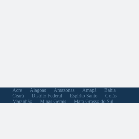
Acre
Alagoas
Amazonas
Amapá
Bahia
Ceará
Distrito Federal
Espírito Santo
Goiás
Maranhão
Minas Gerais
Mato Grosso do Sul
Mato Grosso
Pará
Paraíba
Pernambuco
Piauí
Paraná
Rio de Janeiro
Rio Grande do Norte
Rondônia
Roraima
Rio Grande do Sul
Santa Catarina
Sergipe
São Paulo