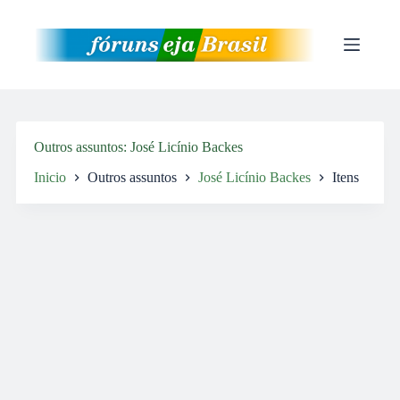
Pular
para
o
conteúdo
Outros assuntos
José Licínio Backes
Inicio
Outros assuntos
José Licínio Backes
Itens