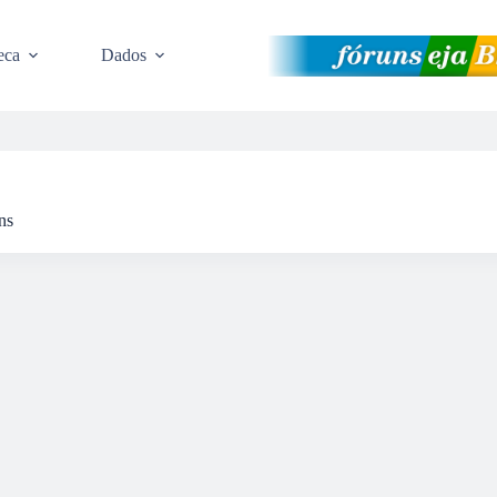
eca
Dados
ns