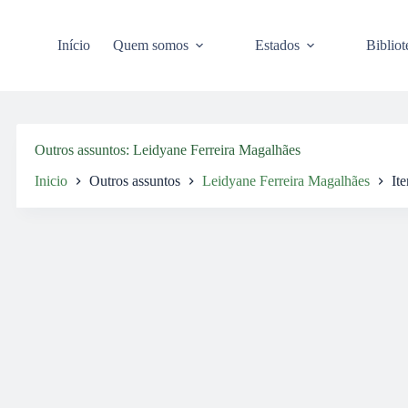
Pular
para
o
Início
Quem somos
Estados
Bibliot
conteúdo
Outros assuntos
Leidyane Ferreira Magalhães
Inicio
Outros assuntos
Leidyane Ferreira Magalhães
Ite