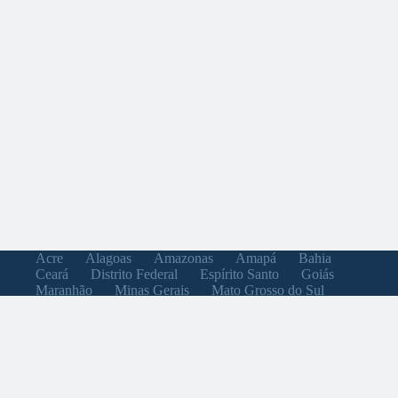
Acre
Alagoas
Amazonas
Amapá
Bahia
Ceará
Distrito Federal
Espírito Santo
Goiás
Maranhão
Minas Gerais
Mato Grosso do Sul
Mato Grosso
Pará
Paraíba
Pernambuco
Piauí
Paraná
Rio de Janeiro
Rio Grande do Norte
Rondônia
Roraima
Rio Grande do Sul
Santa Catarina
Sergipe
São Paulo