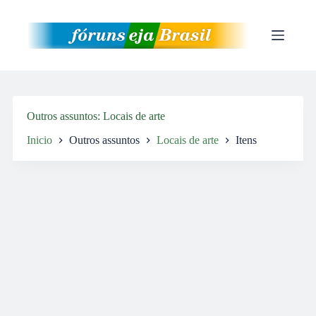
Pular
para
o
conteúdo
Outros assuntos
Locais de arte
Inicio
Outros assuntos
Locais de arte
Itens