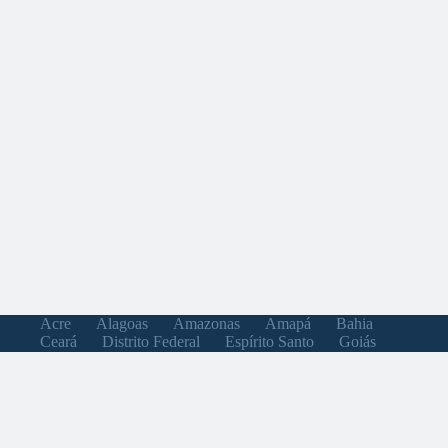
Acre
Alagoas
Amazonas
Amapá
Bahia
Ceará
Distrito Federal
Espírito Santo
Goiás
Maranhão
Minas Gerais
Mato Grosso do Sul
Mato Grosso
Pará
Paraíba
Pernambuco
Piauí
Paraná
Rio de Janeiro
Rio Grande do Norte
Rondônia
Roraima
Rio Grande do Sul
Santa Catarina
Sergipe