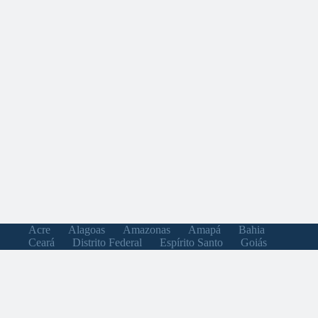
Acre
Alagoas
Amazonas
Amapá
Bahia
Ceará
Distrito Federal
Espírito Santo
Goiás
Maranhão
Minas Gerais
Mato Grosso do Sul
Mato Grosso
Pará
Paraíba
Pernambuco
Piauí
Paraná
Rio de Janeiro
Rio Grande do Norte
Rondônia
Roraima
Rio Grande do Sul
Santa Catarina
Sergipe