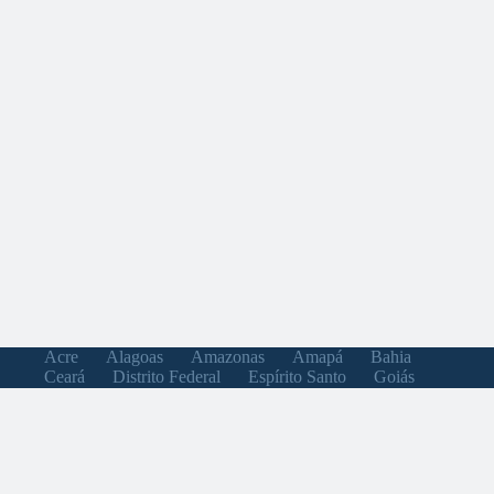
Acre
Alagoas
Amazonas
Amapá
Bahia
Ceará
Distrito Federal
Espírito Santo
Goiás
Maranhão
Minas Gerais
Mato Grosso do Sul
Mato Grosso
Pará
Paraíba
Pernambuco
Piauí
Paraná
Rio de Janeiro
Rio Grande do Norte
Rondônia
Roraima
Rio Grande do Sul
Santa Catarina
Sergipe