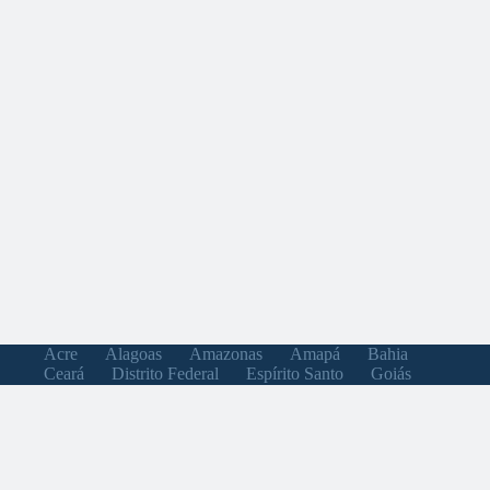
Acre
Alagoas
Amazonas
Amapá
Bahia
Ceará
Distrito Federal
Espírito Santo
Goiás
Maranhão
Minas Gerais
Mato Grosso do Sul
Mato Grosso
Pará
Paraíba
Pernambuco
Piauí
Paraná
Rio de Janeiro
Rio Grande do Norte
Rondônia
Roraima
Rio Grande do Sul
Santa Catarina
Sergipe