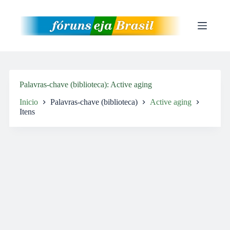
Pular
para
o
conteúdo
Palavras-chave (biblioteca)
Active aging
Inicio
Palavras-chave (biblioteca)
Active aging
Itens