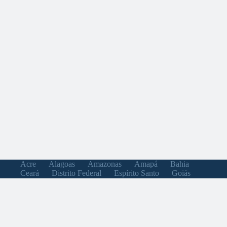
Acre
Alagoas
Amazonas
Amapá
Bahia
Ceará
Distrito Federal
Espírito Santo
Goiás
Maranhão
Minas Gerais
Mato Grosso do Sul
Mato Grosso
Pará
Paraíba
Pernambuco
Piauí
Paraná
Rio de Janeiro
Rio Grande do Norte
Rondônia
Roraima
Rio Grande do Sul
Santa Catarina
Sergipe