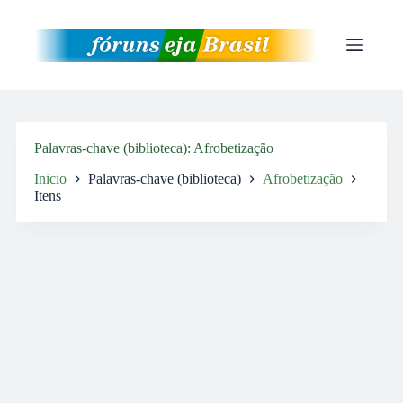
Pular
para
o
conteúdo
Palavras-chave (biblioteca)
Afrobetização
Inicio
Palavras-chave (biblioteca)
Afrobetização
Itens