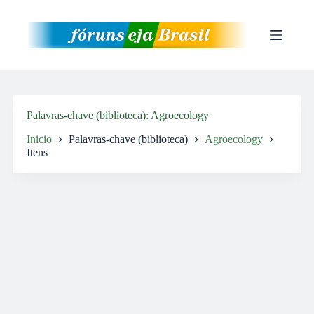
Pular
para
o
conteúdo
Palavras-chave (biblioteca)
Agroecology
Inicio
Palavras-chave (biblioteca)
Agroecology
Itens