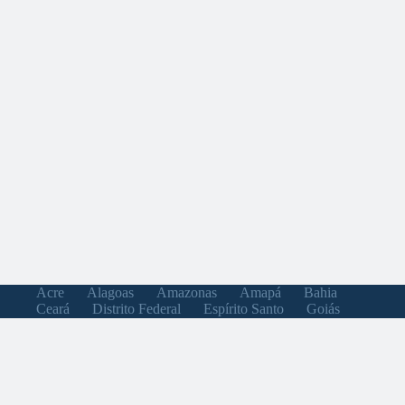
Acre
Alagoas
Amazonas
Amapá
Bahia
Ceará
Distrito Federal
Espírito Santo
Goiás
Maranhão
Minas Gerais
Mato Grosso do Sul
Mato Grosso
Pará
Paraíba
Pernambuco
Piauí
Paraná
Rio de Janeiro
Rio Grande do Norte
Rondônia
Roraima
Rio Grande do Sul
Santa Catarina
Sergipe