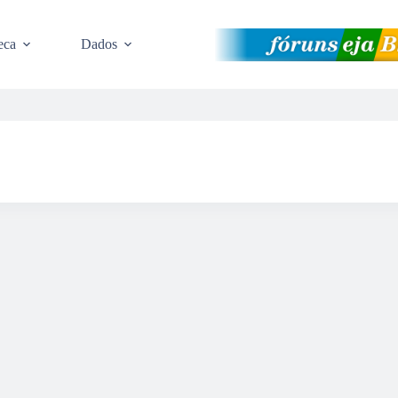
eca
Dados