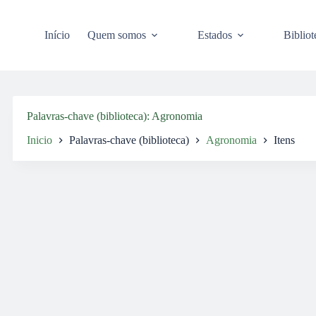
Pular
para
o
Início
Quem somos
Estados
Bibliot
conteúdo
Palavras-chave (biblioteca)
Agronomia
Inicio
Palavras-chave (biblioteca)
Agronomia
Itens