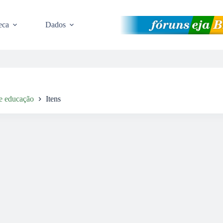
eca
Dados
 e educação
Itens