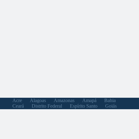
Acre
Alagoas
Amazonas
Amapá
Bahia
Ceará
Distrito Federal
Espírito Santo
Goiás
Maranhão
Minas Gerais
Mato Grosso do Sul
Mato Grosso
Pará
Paraíba
Pernambuco
Piauí
Paraná
Rio de Janeiro
Rio Grande do Norte
Rondônia
Roraima
Rio Grande do Sul
Santa Catarina
Sergipe