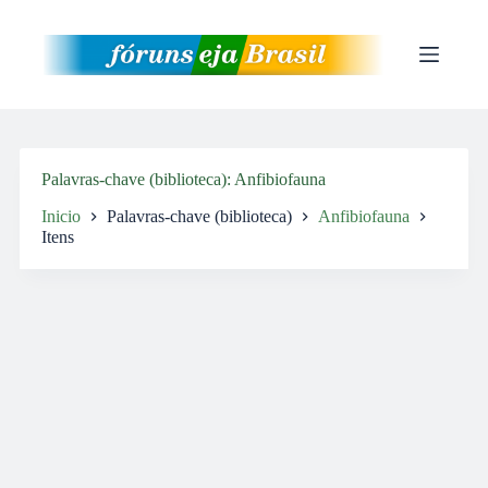
Pular
para
o
conteúdo
Palavras-chave (biblioteca)
Anfibiofauna
Inicio
Palavras-chave (biblioteca)
Anfibiofauna
Itens