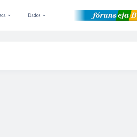
eca
Dados