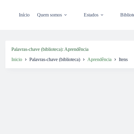
Pular
para
o
Início
Quem somos
Estados
Bibliot
conteúdo
Palavras-chave (biblioteca)
Aprendência
Inicio
Palavras-chave (biblioteca)
Aprendência
Itens