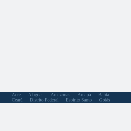
Acre
Alagoas
Amazonas
Amapá
Bahia
Ceará
Distrito Federal
Espírito Santo
Goiás
Maranhão
Minas Gerais
Mato Grosso do Sul
Mato Grosso
Pará
Paraíba
Pernambuco
Piauí
Paraná
Rio de Janeiro
Rio Grande do Norte
Rondônia
Roraima
Rio Grande do Sul
Santa Catarina
Sergipe